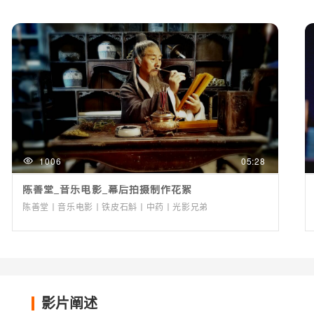
1006
05:28
陈善堂_音乐电影_幕后拍摄制作花絮
陈善堂丨音乐电影丨铁皮石斛丨中药丨光影兄弟
影片阐述