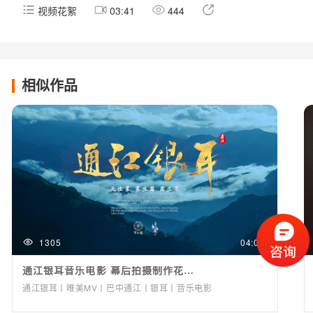
视频花絮
03:41
444
相似作品
1305
04:04
通江银耳音乐电影 幕后拍摄制作花絮 by光影兄弟
通江银耳丨唯美MV丨巴中通江丨银耳丨音乐电影