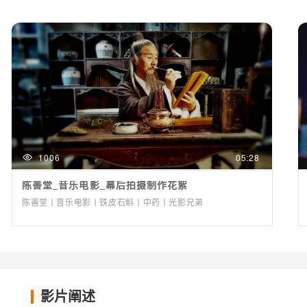
1006
05:28
陈善堂_音乐电影_幕后拍摄制作花絮
陈善堂丨音乐电影丨铁皮石斛丨中药丨光影兄弟
影片阐述