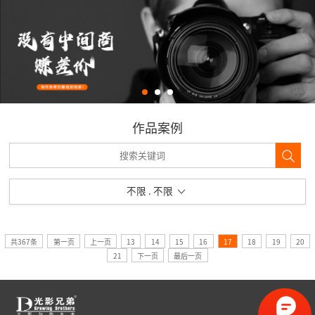
作品案例
不限 . 不限
共367条
第一页
上一页
13
14
15
16
17
18
19
20
21
下一页
最后一页