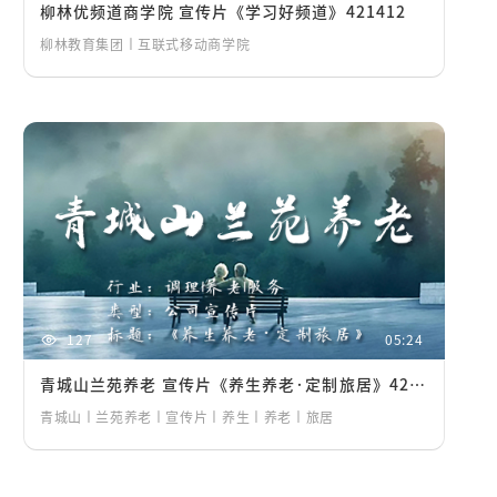
柳林优频道商学院 宣传片《学习好频道》421412
柳林教育集团丨互联式移动商学院
127
05:24
青城山兰苑养老 宣传片《养生养老·定制旅居》421412
青城山丨兰苑养老丨宣传片丨养生丨养老丨旅居