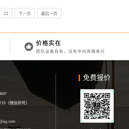
22
下一页
最后一页
价格实在
团队设备自有，没有中间商赚差价
免费报价
0607
19719（微信同号）
75
5@qq.com