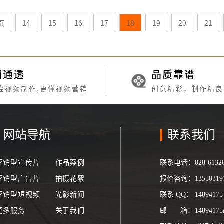
页
14
15
16
17
18
19
20
21
销通透
品质靠谱
会视频制作,更懂视频营销
创意精彩，制作精良
网站导航
联系我们
营销型宣传片
作品案例
联系电话：
028-6132
营销型广告片
拍摄花絮
报价咨询：
135503
营销型短视频
光影新闻
联系
QQ
：
148941
更多服务
关于我们
邮
箱
：
1489417