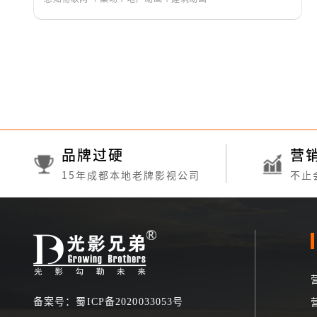
品牌过硬
营
15年成都本地老牌影视公司
不止
备案号：蜀ICP备2020033053号