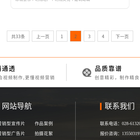
共33条
上一页
1
2
3
4
下一页
销通透
品质靠谱
会视频制作,更懂视频营销
创意精彩，制作精良
网站导航
联系我们
营销型宣传片
作品案例
联系电话：
028-6132
营销型广告片
拍摄花絮
报价咨询：
135503