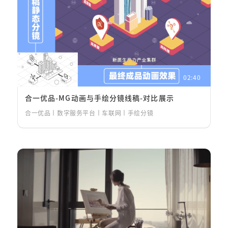
124
02:40
合一优品-MG动画与手绘分镜线稿-对比展示
合一优品丨数字服务平台丨车联网丨手绘分镜