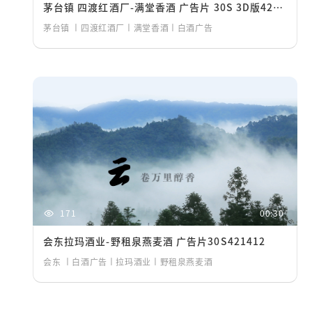
茅台镇 四渡红酒厂-满堂香酒 广告片 30S 3D版421412
茅台镇 丨四渡红酒厂丨满堂香酒丨白酒广告
171
00:30
会东拉玛酒业-野租泉燕麦酒 广告片30S421412
会东 丨白酒广告丨拉玛酒业丨野租泉燕麦酒