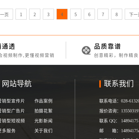
一页
1
2
3
4
5
6
7
8
下一
销通透
品质靠谱
会视频制作,更懂视频营销
创意精彩，制作精良
网站导航
联系我们
营销型宣传片
作品案例
联系电话：
028-6132
营销型广告片
拍摄花絮
报价咨询：
135503
营销型短视频
光影新闻
联系
QQ
：
148941
更多服务
关于我们
邮
箱
：
1489417