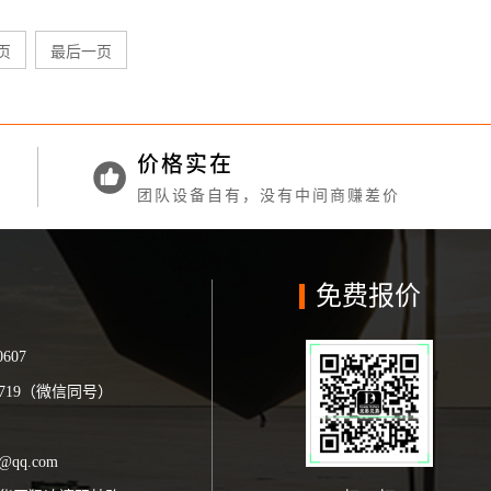
页
最后一页
价格实在
团队设备自有，没有中间商赚差价
免费报价
0607
19719（微信同号）
75
5@qq.com