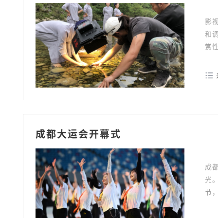
影
和
赏
一
成都大运会开幕式
成
光
节