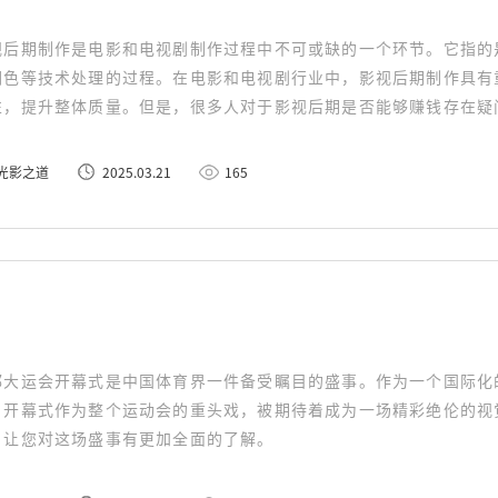
视后期制作是电影和电视剧制作过程中不可或缺的一个环节。它指的
调色等技术处理的过程。在电影和电视剧行业中，影视后期制作具有
性，提升整体质量。但是，很多人对于影视后期是否能够赚钱存在疑
探究竟。
光影之道
2025.03.21
165
都大运会开幕式是中国体育界一件备受瞩目的盛事。作为一个国际化
。开幕式作为整个运动会的重头戏，被期待着成为一场精彩绝伦的视
，让您对这场盛事有更加全面的了解。