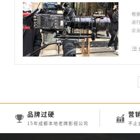
根
进
企
做
品牌过硬
营
15年成都本地老牌影视公司
不止