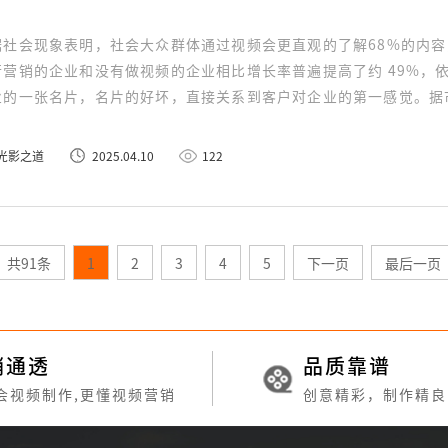
据社会现象表明，社会大众群体通过视频会更直观的了解68%的内容
行营销的企业和没有做视频的企业相比增长率普遍提高了约 49%，
业的一张名片，名片的好坏，直接关系到客户对企业的第一感觉。据
自己的企业宣传片，以此证明公司的实力和信用度。
光影之道
2025.04.10
122
共91条
1
2
3
4
5
下一页
最后一页
销通透
品质靠谱
会视频制作,更懂视频营销
创意精彩，制作精良