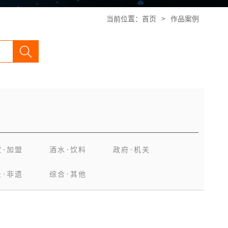
当前位置：
首页
>
作品案例
饮·加盟
酒水·饮料
政府·机关
录·非遗
综合·其他