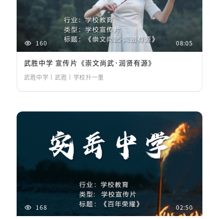
160
08:05
武胜中学 宣传片《崇文尚武·润贤有源》
武胜中学丨武胜丨学校升一重
168
02:50