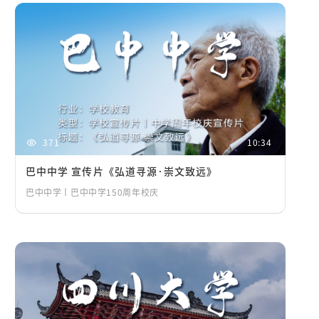
371
10:34
巴中中学 宣传片《弘道寻源·崇文致远》
巴中中学丨巴中中学150周年校庆