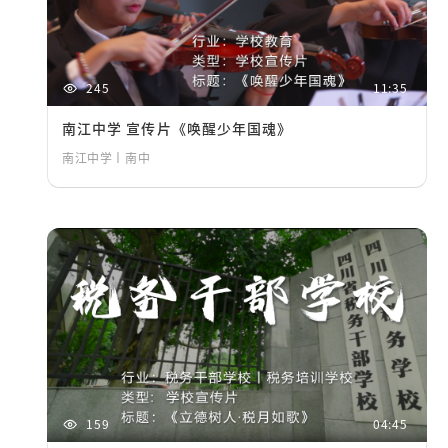
245
11:35
南江中学 宣传片《唤醒少年国魂》
南江中学丨南中
159
04:45