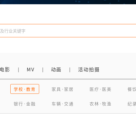
电影
MV
动画
活动拍摄
|
|
|
学校·教育
家具·家居
医疗·医美
餐
银行·金融
车辆·交通
农林·牧渔
纪