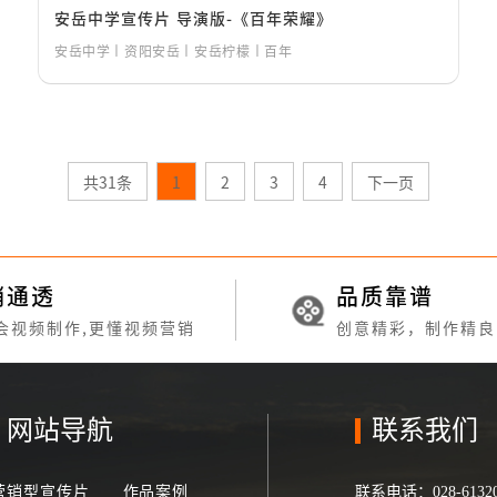
安岳中学宣传片 导演版-《百年荣耀》
安岳中学丨资阳安岳丨安岳柠檬丨百年
共31条
1
2
3
4
下一页
销通透
品质靠谱
会视频制作,更懂视频营销
创意精彩，制作精良
网站导航
联系我们
营销型宣传片
作品案例
联系电话：
028-6132