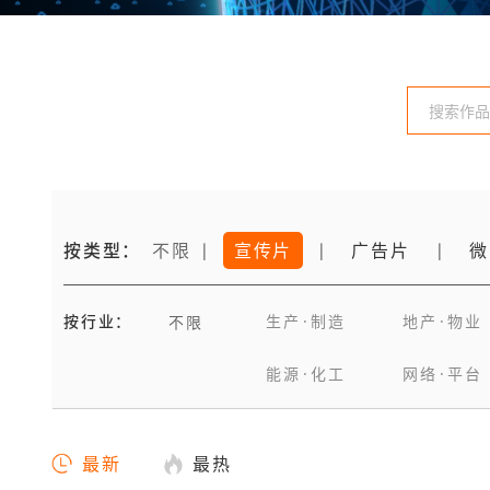
按类型：
不限
宣传片
广告片
微
|
|
|
按行业：
生产·制造
地产·物业
不限
能源·化工
网络·平台
最新
最热