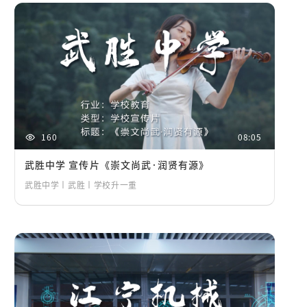
160
08:05
武胜中学 宣传片《崇文尚武·润贤有源》
武胜中学丨武胜丨学校升一重