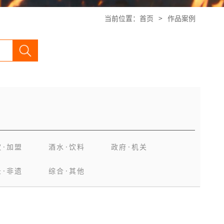
当前位置：
首页
>
作品案例
饮·加盟
酒水·饮料
政府·机关
录·非遗
综合·其他