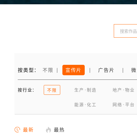
按类型：
不限
宣传片
广告片
微
|
|
|
按行业：
生产·制造
地产·物业
不限
能源·化工
网络·平台
最新
最热