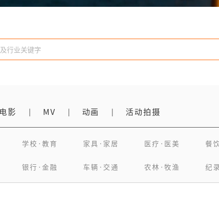
电影
MV
动画
活动拍摄
|
|
|
学校·教育
家具·家居
医疗·医美
餐
银行·金融
车辆·交通
农林·牧渔
纪