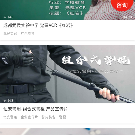
146
04:19
成都武侯实验中学 党建VCR《红岩》
武侯实验丨红色党建
162
09:31
恒安警用-组合式警棍 产品宣传片
恒安警用丨企业宣传片丨警用装备丨警棍