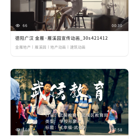
66
00:30
德阳广汉 金雁·雁溪园宣传动画_30s421412
金雁地产丨雁溪园丨地产动画丨建筑动画
108
07:58