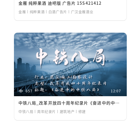
金雁 纯粹果酒 迪吧版 广告片 15S421412
金雁丨纯粹果酒丨白酒广告片丨广汉金雁酒业
657
12:07
中铁八局_改革开放四十周年纪录片《奋进中的中铁八局》421412
中铁八局丨周年纪录片丨建筑地产丨修建