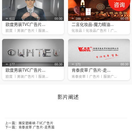
611
00:30
188
00:05
欧度男装TVC广告片...
二言化妆品-魔力精油...
欧度 丨男装广告片丨服装...
化妆品丨化妆品广告片丨广...
177
00:30
171
00:30
欧度男装TVC广告片...
肯泰皮草 广告片-走...
欧度 丨男装广告片丨服装...
肯泰皮草丨广告片丨服装广...
影片阐述
上一篇：
雅安碧峰峡-TVC广告片
下一篇：
肯泰皮草 广告片-走秀篇